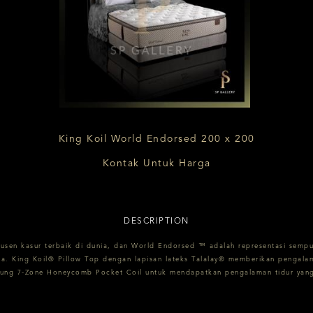
King Koil World Endorsed 200 x 200
Kontak Untuk Harga
DESCRIPTION
dusen kasur terbaik di dunia, dan World Endorsed ™ adalah representasi sempu
ka. King Koil® Pillow Top dengan lapisan lateks Talalay® memberikan pengalam
ung 7-Zone Honeycomb Pocket Coil untuk mendapatkan pengalaman tidur yang