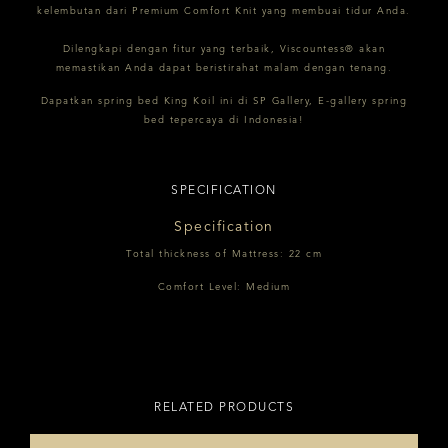
kelembutan dari Premium Comfort Knit yang membuai tidur Anda.
Dilengkapi dengan fitur yang terbaik, Viscountess® akan
memastikan Anda dapat beristirahat malam dengan tenang.
Dapatkan spring bed King Koil ini di SP Gallery, E-gallery spring
bed tepercaya di Indonesia!
SPECIFICATION
Specification
Total thickness of Mattress: 22 cm
Comfort Level: Medium
RELATED PRODUCTS