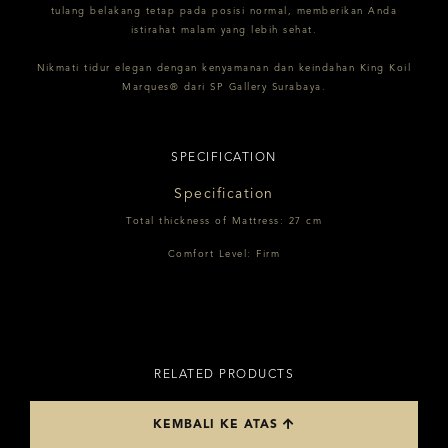
tulang belakang tetap pada posisi normal, memberikan Anda
istirahat malam yang lebih sehat.
Nikmati tidur elegan dengan kenyamanan dan keindahan King Koil
Marques® dari SP Gallery Surabaya.
SPECIFICATION
Specification
Total thickness of Mattress: 27 cm
Comfort Level: Firm
RELATED PRODUCTS
KEMBALI KE ATAS