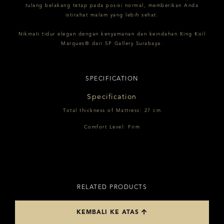
tulang belakang tetap pada posisi normal, memberikan Anda
istirahat malam yang lebih sehat.
Nikmati tidur elegan dengan kenyamanan dan keindahan King Koil
Marques® dari SP Gallery Surabaya.
SPECIFICATION
Specification
Total thickness of Mattress: 27 cm
Comfort Level: Firm
RELATED PRODUCTS
KEMBALI KE ATAS