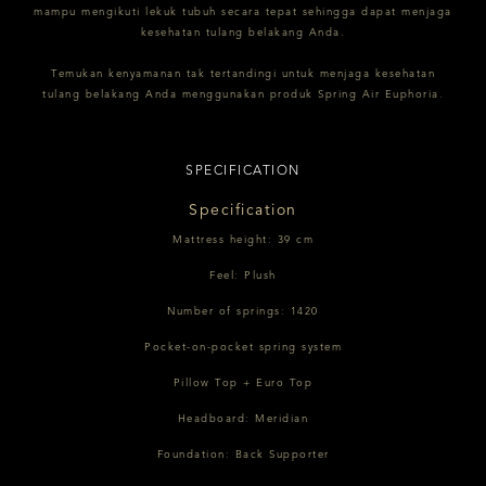
mampu mengikuti lekuk tubuh secara tepat sehingga dapat menjaga
kesehatan tulang belakang Anda.
Temukan kenyamanan tak tertandingi untuk menjaga kesehatan
tulang belakang Anda menggunakan produk Spring Air Euphoria.
SPECIFICATION
Specification
Mattress height: 39 cm
Feel: Plush
Number of springs: 1420
Pocket-on-pocket spring system
Pillow Top + Euro Top
Headboard: Meridian
Foundation: Back Supporter