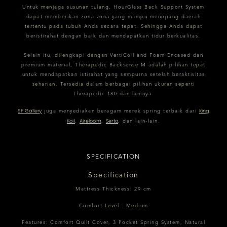
Untuk menjaga susunan tulang, HourGlass Back Support System
dapat memberikan zona-zona yang mampu menopang daerah
tertentu pada tubuh Anda secara tepat. Sehingga Anda dapat
beristirahat dengan baik dan mendapatkan tidur berkualitas.
Selain itu, dilengkapi dengan VertiCoil and Foam Encased dan
premium material, Therapedic Backsense M adalah pilihan tepat
untuk mendapatkan istirahat yang sempurna setelah beraktivitas
seharian. Tersedia dalam berbagai pilihan ukuran seperti
Therapedic 180 dan lainnya.
SP Gallery
King
juga menyediakan beragam merek spring terbaik dari
Koil
Aireloom
Serta
,
,
, dan lain-lain.
SPECIFICATION
Specification
Mattress Thickness: 29 cm
Comfort Level : Medium
Features: Comfort Quilt Cover, 3 Pocket Spring System, Natural