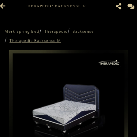
THERAPEDIC BACKSENSE M
Merk Spring Bed
Therapedic
Backsense
Therapedic Backsense M