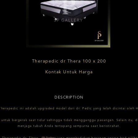
Therapedic dr Thera 100 x 200
Kontak Untuk Harga
DESCRIPTION
Therapedic ini adalah upgraded model dari dr. Pedic yang telah dicintai oleh 
tuk bergerak saat tidur sehingga tidak mengganggu pasangan. Selain itu, dile
menjaga tubuh Anda tertopang sempurna saat beristirahat.
SP Gallery