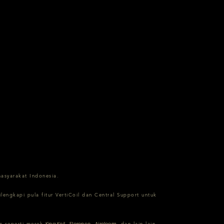
masyarakat Indonesia.
ngkapi pula fitur VertiCoil dan Central Support untuk
King Koil
Florence
Aireloom