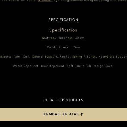
a Therapedic dr. Thera.
juga menghadirkan beragam spring bed piliha
SPECIFICATION
Specification
Mattress Thickness: 30 cm
Comfort Level : Firm
Features: Verti-Coil, Central Support, Pocket Spring 7-Zones, HourGlass Suppor
Water Repellent, Dust Repellent, Soft Fabric, 3D Design Cover
RELATED PRODUCTS
KEMBALI KE ATAS