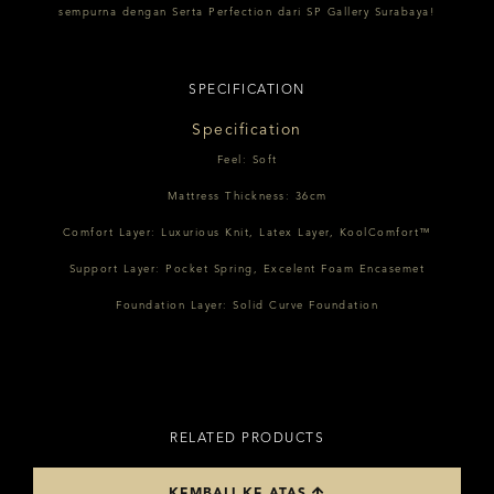
sempurna dengan Serta Perfection dari SP Gallery Surabaya!
SPECIFICATION
Specification
Feel: Soft
Mattress Thickness: 36cm
Comfort Layer: Luxurious Knit, Latex Layer, KoolComfort™
Support Layer: Pocket Spring, Excelent Foam Encasemet
Foundation Layer: Solid Curve Foundation
RELATED PRODUCTS
KEMBALI KE ATAS