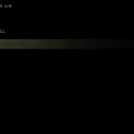
E AIR
Air