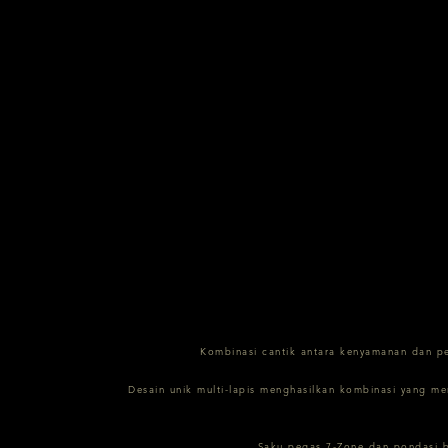
Kombinasi cantik antara kenyamanan dan p
Desain unik multi-lapis menghasilkan kombinasi yang m
Saku pegas 7-Zone dan pondasi b