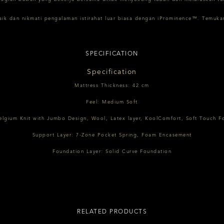
k dan nikmati pengalaman istirahat luar biasa dengan iProminence™. Temukan 
SPECIFICATION
Specification
Mattress Thickness: 42 cm
Feel: Medium Soft
elgium Knit with Jumbo Design, Wool, Latex layer, KoolComfort, Soft Touch 
Support Layer: 7-Zone Pocket Spring, Foam Encasement
Foundation Layer: Solid Curve Foundation
RELATED PRODUCTS