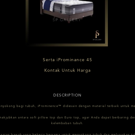
Serta iProminance 45
Kontak Untuk Harga
DESCRIPTION
enyokong bagi tubuh, iProminence™ didesain dengan material terbaik untuk me
enakjubkan antara soft pillow top dan Euro top, agar Anda dapat berbaring de
kelembaban tubuh.
agian bawah yang bekerja bersama untuk menyokong tubuh dan meluruskan tu