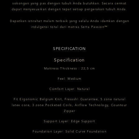
sokongan yang pas dengan tubuh Anda butuhkan. Secara cermat
dapat menyesuaikan dengan tepat setiap pergerakan tubuh Anda.
Dapatkan istirahat malam terbaik yang selalu Anda idamkan dengan
indulgensi total dari matras Serta Passion™
SPECIFICATION
Specification
Mattress Thickness : 22,5 cm
Feel: Medium
Comfort Layer: Natural
Fit Ergonomic Belgium Knit, Fresssh! Guarantee, 5 zone natural
latex core, 3 zone Pocketed Coils, Airflow Technology, Countour
Zipper
Support Layer: Edge Support
Foundation Layer: Solid Curve Foundation