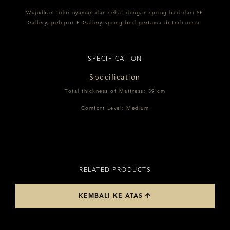
Wujudkan tidur nyaman dan sehat dengan spring bed dari SP
Gallery, pelopor E-Gallery spring bed pertama di Indonesia.
SPECIFICATION
Specification
Total thickness of Mattress: 39 cm
Comfort Level: Medium
RELATED PRODUCTS
KEMBALI KE ATAS