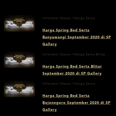
Informasi Umum / Harga Serta
Banyuwangi September
Harga Spring Bed Serta
Banyuwangi September 2020 di SP
Gallery
Informasi Umum / Harga Serta Blitar
September 2020
Harga Spring Bed Serta Blitar
September 2020 di SP Gallery
Informasi Umum / Harga Serta
Bojonegoro September 2020
Harga Spring Bed Serta
Bojonegoro September 2020 di SP
Gallery