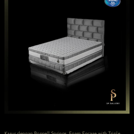
Kasur dengan Bonnell Springs, Foam Encase with Triple