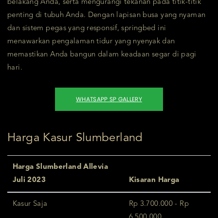
belakang Anda, serta mengurangi tekanan pada titik-titik
penting di tubuh Anda. Dengan lapisan busa yang nyaman
dan sistem pegas yang responsif, springbed ini
menawarkan pengalaman tidur yang nyenyak dan
memastikan Anda bangun dalam keadaan segar di pagi
hari.
WHATSAPP SP GALLERY
Harga Kasur Slumberland
Harga Slumberland Allevia
Juli 2023
Kisaran Harga
Kasur Saja
Rp 3.700.000 - Rp
6.500.000