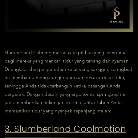
Slumberland Calming merupakan pilihan yang sempurna
bagi mereka yang mencari tidur yang tenang dan nyaman.
Dilengkapi dengan peredam kejut yang canggih, springbed
ini membantu mengurangi gangguan gerakan saat tidur,
sehingga Anda tidak terbangun ketika pasangan Anda
bergerak. Dengan desain yang ergonomis, springbed ini
juga memberikan dukungan optimal untuk tubuh Anda,
memastikan tidur yang nyenyak sepanjang malam.
3. Slumberland Coolmotion