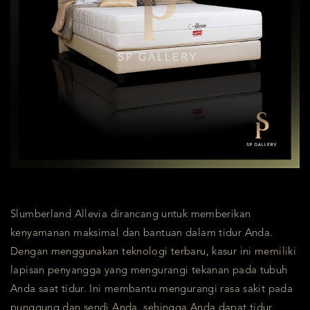
Slumberland Allevia dirancang untuk memberikan
kenyamanan maksimal dan bantuan dalam tidur Anda.
Dengan menggunakan teknologi terbaru, kasur ini memiliki
lapisan penyangga yang mengurangi tekanan pada tubuh
Anda saat tidur. Ini membantu mengurangi rasa sakit pada
punggung dan sendi Anda, sehingga Anda dapat tidur