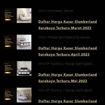
Info / Informasi Umum
Daftar Harga Kasur Slumberland
Surabaya Terbaru Maret 2023
Info / Harga Springbed Surabaya
Daftar Harga Kasur Slumberland
Surabaya Terbaru April 2023
Info SP Gallery / Harga Springbed
Surabaya
Daftar Harga Kasur Slumberland
Surabaya Terbaru Mei 2023
Info SP Gallery / Harga Springbed
Surabaya
Daftar Harga Kasur Slumberland