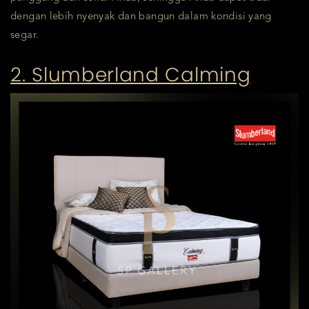
dengan lebih nyenyak dan bangun dalam kondisi yang
segar.
2. Slumberland Calming