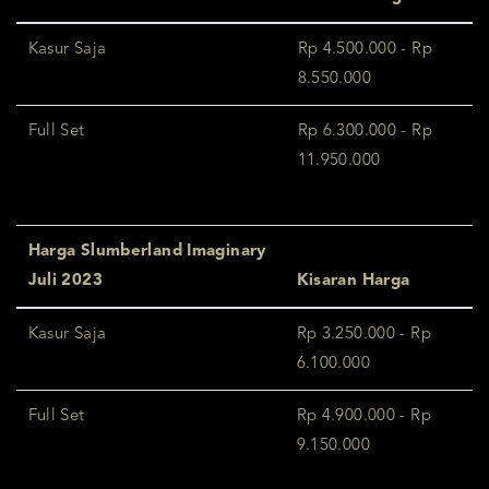
Kasur Saja
Rp 4.500.000 - Rp
8.550.000
Full Set
Rp 6.300.000 - Rp
11.950.000
Harga Slumberland Imaginary
Juli 2023
Kisaran Harga
Kasur Saja
Rp 3.250.000 - Rp
6.100.000
Full Set
Rp 4.900.000 - Rp
9.150.000