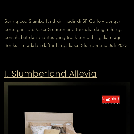
Spring bed Slumberland kini hadir di SP Gallery dengan
berbagai tipe. Kasur Slumberland tersedia dengan harga
bersahabat dan kualitas yang tidak perlu diragukan lagi.
Berikut ini adalah daftar harga kasur Slumberland Juli 2023.
1. Slumberland Allevia