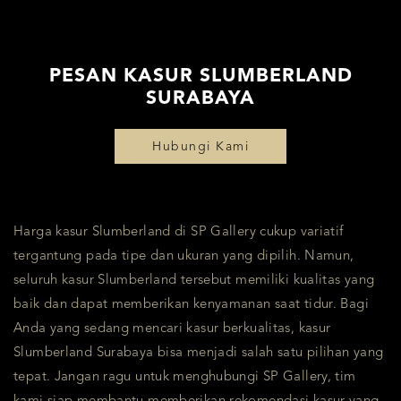
PESAN KASUR SLUMBERLAND
SURABAYA
Hubungi Kami
Harga kasur Slumberland di SP Gallery cukup variatif
tergantung pada tipe dan ukuran yang dipilih. Namun,
seluruh kasur Slumberland tersebut memiliki kualitas yang
baik dan dapat memberikan kenyamanan saat tidur. Bagi
Anda yang sedang mencari kasur berkualitas, kasur
Slumberland Surabaya bisa menjadi salah satu pilihan yang
tepat. Jangan ragu untuk menghubungi SP Gallery, tim