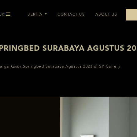
UK
BERITA
CONTACT US
ABOUT US
OIL BED ACCESSORIES
PRINGBED SURABAYA AGUSTUS 202
BED ACCESSORIES
arga Kasur Springbed Surabaya Agustus 2023 di SP Gallery
CE BED ACCESSORIES