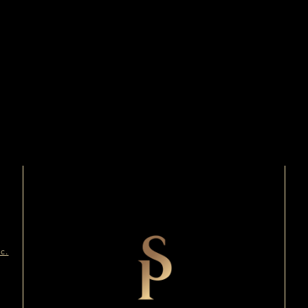
SP Gallery
c.