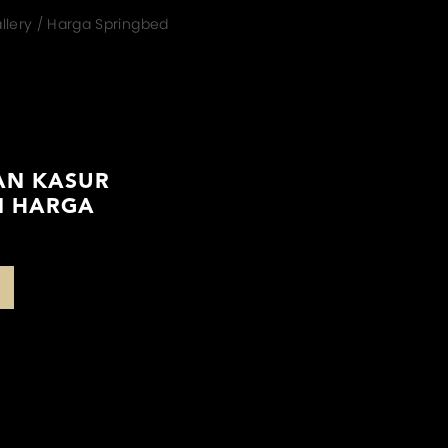
allery / Harga Springbed
AN KASUR
N HARGA