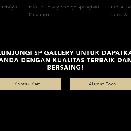
Surabaya
Info SP Gallery / Harga Springbed
Info SP G
Surabaya
Surabay
KUNJUNGI SP GALLERY UNTUK DAPATK
 ANDA DENGAN KUALITAS TERBAIK DA
BERSAING!
Kontak Kami
Alamat Toko