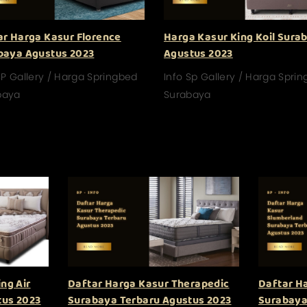
ar Harga Kasur Florence
Harga Kasur King Koil Sura
baya Agustus 2023
Agustus 2023
SP Gallery / Harga Springbed
Info Sp Gallery / Harga Spri
baya
Surabaya
ng Air
Daftar Harga Kasur Therapedic
Daftar H
tus 2023
Surabaya Terbaru Agustus 2023
Surabaya