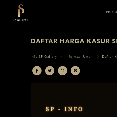
PROD
COMFORTA
KING K
DAFTAR HARGA KASUR S
FLORENCE
SERTA 
Info SP Gallery
Informasi Umum
Daftar H
KING KOIL
FLOREN
SERTA
SPRING AIR
THERAPEDIC
COMFORTA X
SLUMBERLAND