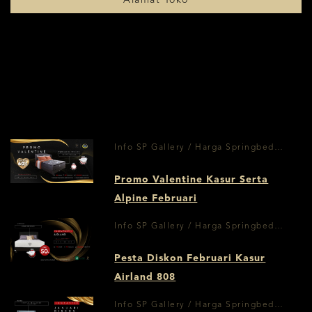
Alamat Toko
Info SP Gallery / Harga Springbed
Surabaya
Promo Valentine Kasur Serta
Alpine Februari
Info SP Gallery / Harga Springbed
Surabaya
Pesta Diskon Februari Kasur
Airland 808
Info SP Gallery / Harga Springbed