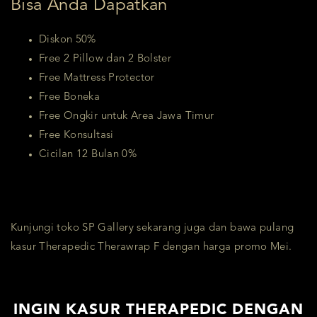
Bisa Anda Dapatkan
Diskon 50%
Free 2 Pillow dan 2 Bolster
Free Mattress Protector
Free Boneka
Free Ongkir untuk Area Jawa Timur
Free Konsultasi
Cicilan 12 Bulan 0%
Kunjungi toko SP Gallery sekarang juga dan bawa pulang
kasur Therapedic Therawrap F dengan harga promo Mei.
INGIN KASUR THERAPEDIC DENGAN