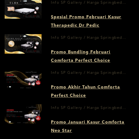
Info SP Gallery / Harga Springbed
Surabaya
Spesial Promo Februari Kasur
Therapedic Dr Pedic
Info SP Gallery / Harga Springbed
Surabaya
Promo Bundling Februari
Comforta Perfect Choice
Info SP Gallery / Harga Springbed
Surabaya
Promo Akhir Tahun Comforta
Perfect Choice
Info SP Gallery / Harga Springbed
Surabaya
Promo Januari Kasur Comforta
Neo Star