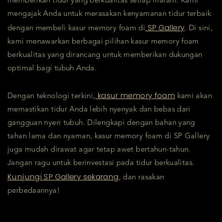
memberikan tidur yang berkualitas setiap malam. Kami
mengajak Anda untuk merasakan kenyamanan tidur terbaik
SP Gallery
dengan membeli kasur memory foam di
. Di sini,
kami menawarkan berbagai pilihan kasur memory foam
berkualitas yang dirancang untuk memberikan dukungan
optimal bagi tubuh Anda.
kasur memory foam
Dengan teknologi terkini,
kami akan
memastikan tidur Anda lebih nyenyak dan bebas dari
gangguan nyeri tubuh. Dilengkapi dengan bahan yang
tahan lama dan nyaman, kasur memory foam di SP Gallery
juga mudah dirawat agar tetap awet bertahun-tahun.
Jangan ragu untuk berinvestasi pada tidur berkualitas.
Kunjungi SP Gallery sekarang
, dan rasakan
perbedaannya!