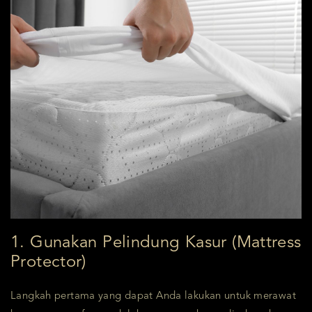
1. Gunakan Pelindung Kasur (Mattress
Protector)
Langkah pertama yang dapat Anda lakukan untuk merawat