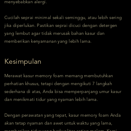
menyebabkan alergi.
Cucilah seprai minimal sekali seminggu, atau lebih sering
jika diperlukan. Pastikan seprai dicuci dengan detergen
yang lembut agar tidak merusak bahan kasur dan
memberikan kenyamanan yang lebih lama.
Kesimpulan
Merawat kasur memory foam memang membutuhkan
perhatian khusus, tetapi dengan mengikuti 7 langkah
sederhana di atas, Anda bisa memperpanjang umur kasur
dan menikmati tidur yang nyaman lebih lama.
Dengan perawatan yang tepat, kasur memory foam Anda
akan tetap nyaman dan awet untuk waktu yang lama,