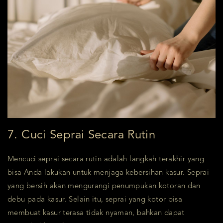
7. Cuci Seprai Secara Rutin
Mencuci seprai secara rutin adalah langkah terakhir yang
bisa Anda lakukan untuk menjaga kebersihan kasur. Seprai
yang bersih akan mengurangi penumpukan kotoran dan
debu pada kasur. Selain itu, seprai yang kotor bisa
membuat kasur terasa tidak nyaman, bahkan dapat