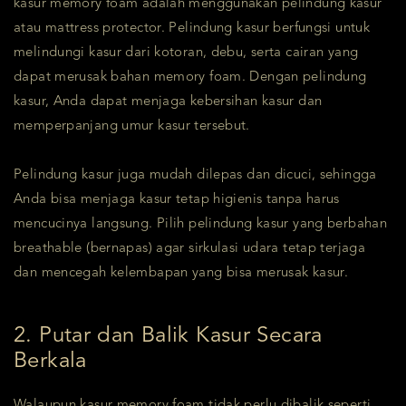
kasur memory foam adalah menggunakan pelindung kasur
atau mattress protector. Pelindung kasur berfungsi untuk
melindungi kasur dari kotoran, debu, serta cairan yang
dapat merusak bahan memory foam. Dengan pelindung
kasur, Anda dapat menjaga kebersihan kasur dan
memperpanjang umur kasur tersebut.
Pelindung kasur juga mudah dilepas dan dicuci, sehingga
Anda bisa menjaga kasur tetap higienis tanpa harus
mencucinya langsung. Pilih pelindung kasur yang berbahan
breathable (bernapas) agar sirkulasi udara tetap terjaga
dan mencegah kelembapan yang bisa merusak kasur.
2. Putar dan Balik Kasur Secara
Berkala
Walaupun kasur memory foam tidak perlu dibalik seperti