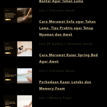
Bantal Agar Tahan Lama
Info / Informasi Umum
Cara Merawat Sofa agar Tahan
Lama, Tips Praktis agar Tetap
Nyaman dan Awet
Info SP Gallery / Informasi Umum
Cara Merawat Kasur Spring Bed
Agar Awet
Info / Informasi Umum
Perbedaan Kasur Lateks dan
Memory Foam
Info / Memory Foam