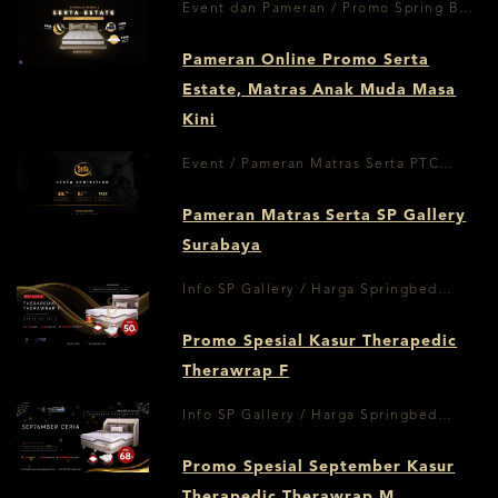
Event dan Pameran / Promo Spring Bed
Serta Estate, Mattress Anak Muda Masa
Pameran Online Promo Serta
Kini
Estate, Matras Anak Muda Masa
Kini
Event / Pameran Matras Serta PTC
Surabaya
Pameran Matras Serta SP Gallery
Surabaya
Info SP Gallery / Harga Springbed
Surabaya
Promo Spesial Kasur Therapedic
Therawrap F
Info SP Gallery / Harga Springbed
Surabaya
Promo Spesial September Kasur
Therapedic Therawrap M