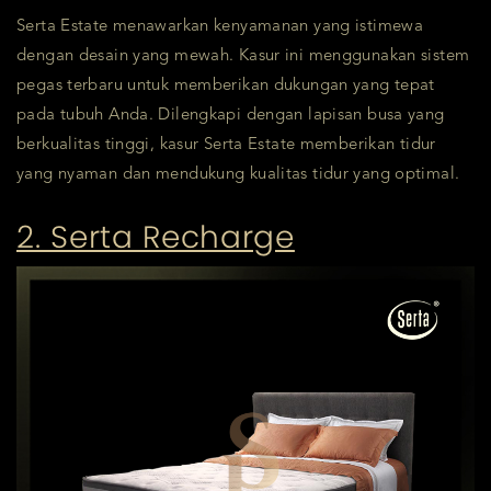
Serta Estate menawarkan kenyamanan yang istimewa
dengan desain yang mewah. Kasur ini menggunakan sistem
pegas terbaru untuk memberikan dukungan yang tepat
pada tubuh Anda. Dilengkapi dengan lapisan busa yang
berkualitas tinggi, kasur Serta Estate memberikan tidur
yang nyaman dan mendukung kualitas tidur yang optimal.
2. Serta Recharge