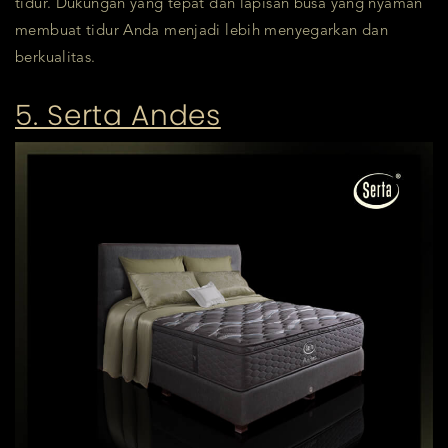
tidur. Dukungan yang tepat dan lapisan busa yang nyaman
membuat tidur Anda menjadi lebih menyegarkan dan
berkualitas.
5. Serta Andes