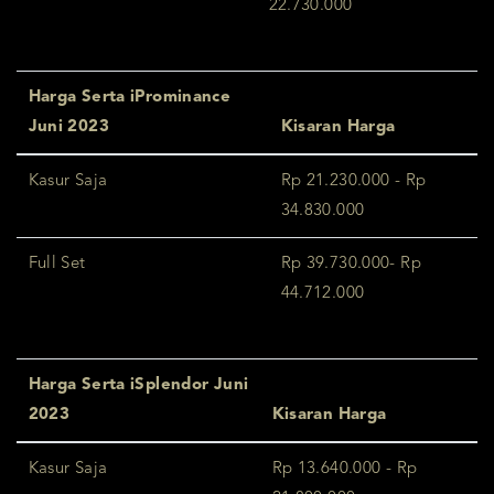
22.730.000
Harga Serta iProminance
Juni 2023
Kisaran Harga
Kasur Saja
Rp 21.230.000 - Rp
34.830.000
Full Set
Rp 39.730.000- Rp
44.712.000
Harga Serta iSplendor Juni
2023
Kisaran Harga
Kasur Saja
Rp 13.640.000 - Rp