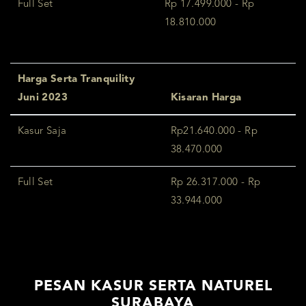
Full Set
Rp 17.499.000 - Rp
18.810.000
Harga Serta Tranquility
Juni 2023
Kisaran Harga
Kasur Saja
Rp21.640.000 - Rp
38.470.000
Full Set
Rp 26.317.000 - Rp
33.944.000
PESAN KASUR SERTA NATUREL
SURABAYA