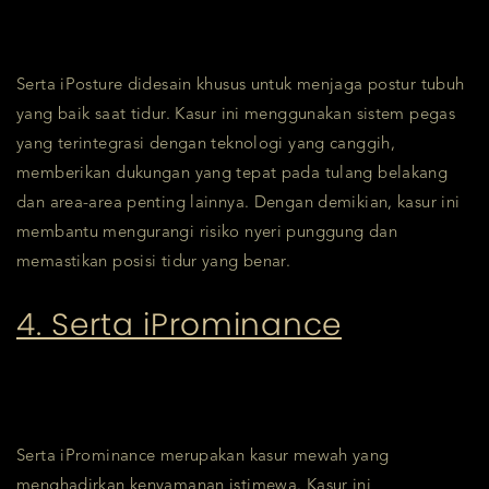
Serta iPosture didesain khusus untuk menjaga postur tubuh
yang baik saat tidur. Kasur ini menggunakan sistem pegas
yang terintegrasi dengan teknologi yang canggih,
memberikan dukungan yang tepat pada tulang belakang
dan area-area penting lainnya. Dengan demikian, kasur ini
membantu mengurangi risiko nyeri punggung dan
memastikan posisi tidur yang benar.
4. Serta iProminance
Serta iProminance merupakan kasur mewah yang
menghadirkan kenyamanan istimewa. Kasur ini