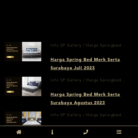
Info SP Gallery / Harga Springbed
Surabaya
Harga Spring Bed Merk Serta
Surabaya Juli 2023
Info SP Gallery / Harga Springbed
Surabaya
Harga Spring Bed Merk Serta
Surabaya Agustus 2023
Info SP Gallery / Harga Springbed
Surabaya
Harga Spring Bed Merk Serta
Sidoarjo September 2023