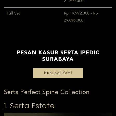
21.800.000
Full Set
Rp 19.992.000 - Rp
29.096.000
PESAN KASUR SERTA IPEDIC
SURABAYA
Hubungi Kami
Serta Perfect Spine Collection
1. Serta Estate