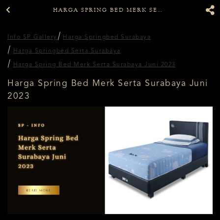
HARGA SPRING BED MERK SERTA SURABAYA JUNI 2023
Info SP Gallery
Harga Springbed Surabaya
Harga Springbed Serta Surabaya
Harga Spring Bed Merk Serta Surabaya Juni 2023
Harga Spring Bed Merk Serta Surabaya Juni
2023