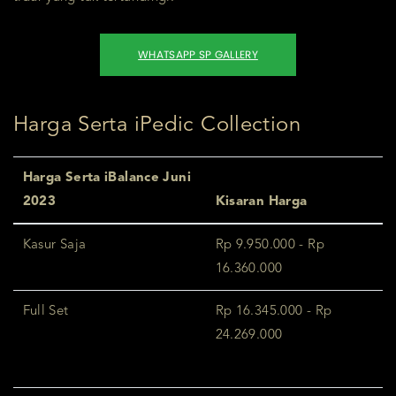
WHATSAPP SP GALLERY
Harga Serta iPedic Collection
Harga Serta iBalance Juni
2023
Kisaran Harga
Kasur Saja
Rp 9.950.000 - Rp
16.360.000
Full Set
Rp 16.345.000 - Rp
24.269.000