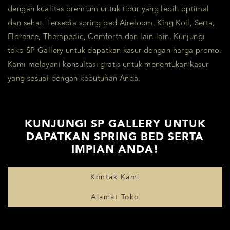
dengan kualitas premium untuk tidur yang lebih optimal
dan sehat. Tersedia spring bed Aireloom, King Koil, Serta,
Florence, Therapedic, Comforta dan lain-lain. Kunjungi
toko SP Gallery untuk dapatkan kasur dengan harga promo.
Kami melayani konsultasi gratis untuk menentukan kasur
yang sesuai dengan kebutuhan Anda.
KUNJUNGI SP GALLERY UNTUK
DAPATKAN SPRING BED SERTA
IMPIAN ANDA!
Kontak Kami
Alamat Toko