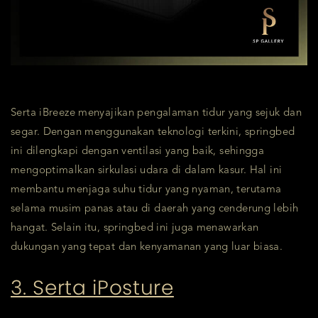
Serta iBreeze menyajikan pengalaman tidur yang sejuk dan
segar. Dengan menggunakan teknologi terkini, springbed
ini dilengkapi dengan ventilasi yang baik, sehingga
mengoptimalkan sirkulasi udara di dalam kasur. Hal ini
membantu menjaga suhu tidur yang nyaman, terutama
selama musim panas atau di daerah yang cenderung lebih
hangat. Selain itu, springbed ini juga menawarkan
dukungan yang tepat dan kenyamanan yang luar biasa.
3. Serta iPosture