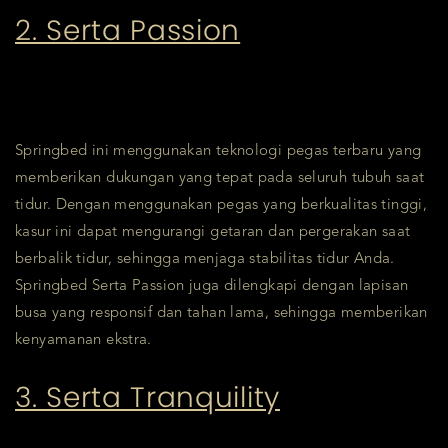
2. Serta Passion
Springbed ini menggunakan teknologi pegas terbaru yang
memberikan dukungan yang tepat pada seluruh tubuh saat
tidur. Dengan menggunakan pegas yang berkualitas tinggi,
kasur ini dapat mengurangi getaran dan pergerakan saat
berbalik tidur, sehingga menjaga stabilitas tidur Anda.
Springbed Serta Passion juga dilengkapi dengan lapisan
busa yang responsif dan tahan lama, sehingga memberikan
kenyamanan ekstra.
3. Serta Tranquility