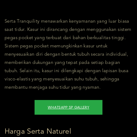
Serta Tranquility menawarkan kenyamanan yang luar biasa
saat tidur. Kasur ini dirancang dengan menggunakan sistem
pegas pocket yang terbuat dari bahan berkualitas tinggi.
Sistem pegas pocket memungkinkan kasur untuk
menyesuaikan diri dengan bentuk tubuh secara individual,
memberikan dukungan yang tepat pada setiap bagian
tubuh. Selain itu, kasur ini dilengkapi dengan lapisan busa
visco-elastis yang menyesuaikan suhu tubuh, sehingga
membantu menjaga suhu tidur yang nyaman.
WHATSAPP SP GALLERY
Harga Serta Naturel