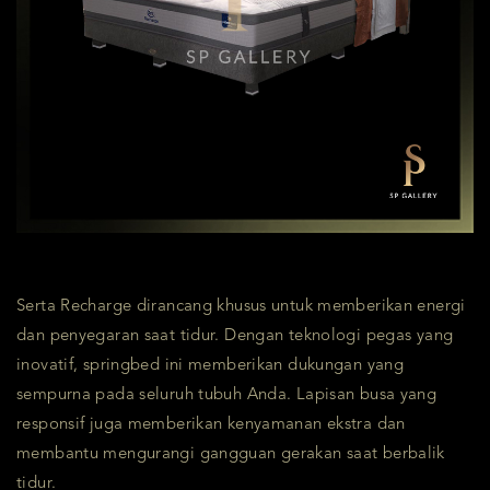
Serta Recharge dirancang khusus untuk memberikan energi
dan penyegaran saat tidur. Dengan teknologi pegas yang
inovatif, springbed ini memberikan dukungan yang
sempurna pada seluruh tubuh Anda. Lapisan busa yang
responsif juga memberikan kenyamanan ekstra dan
membantu mengurangi gangguan gerakan saat berbalik
tidur.