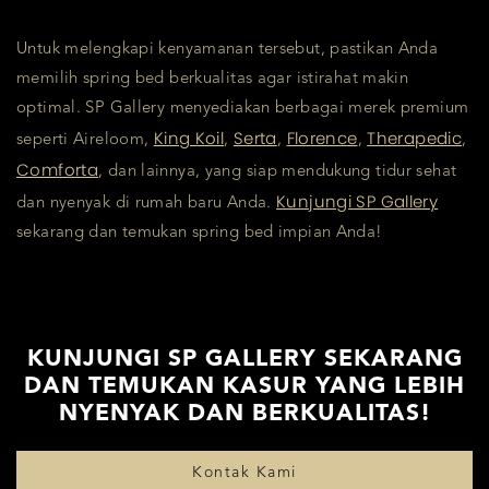
Untuk melengkapi kenyamanan tersebut, pastikan Anda
memilih spring bed berkualitas agar istirahat makin
optimal. SP Gallery menyediakan berbagai merek premium
King Koil
Serta
Florence
Therapedic
seperti Aireloom,
,
,
,
,
Comforta
, dan lainnya, yang siap mendukung tidur sehat
Kunjungi SP Gallery
dan nyenyak di rumah baru Anda.
sekarang dan temukan spring bed impian Anda!
KUNJUNGI SP GALLERY SEKARANG
DAN TEMUKAN KASUR YANG LEBIH
NYENYAK DAN BERKUALITAS!
Kontak Kami