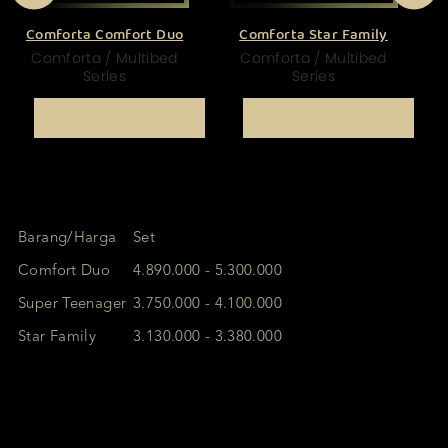
Comforta Comfort Duo
Comforta Star Family
C
Comforta / Multibed
Comforta / Multibed
Series
Series
Contact Us For Price
Contact Us For Price
Barang/Harga
Set
Comfort Duo
4.890.000 - 5.300.000
Super Teenager
3.750.000 - 4.100.000
Star Family
3.130.000 - 3.380.000